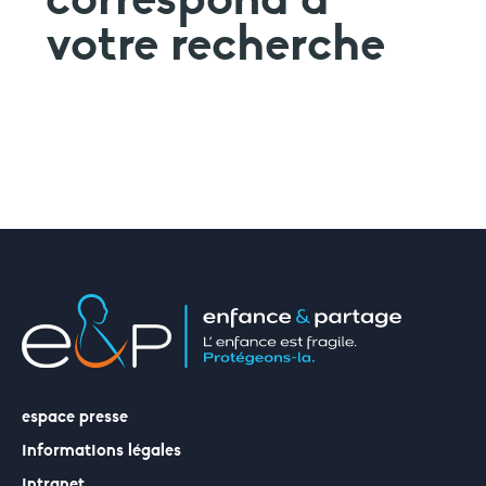
faire un don
votre recherche
votre aide est précieuse et indispensable
espace presse
informations légales
intranet