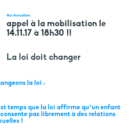
faire un don
votre aide est précieuse et indispensable
Nos Actualités
appel à la mobilisation le
14.11.17 à 18h30 !!
La loi doit changer
angeons la loi :
 est temps que la loi affirme qu’un enfant
 consente pas librement à des relations
xuelles !