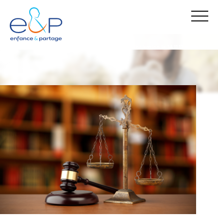
enfance & partage
nos actualités
appel à la mobilisation le 14.11.17 à 18h30 !!
Stop Maltraitance - Stop Conflit
0 800 05 1234
Allo Parents Bébé
0 800 00 3456