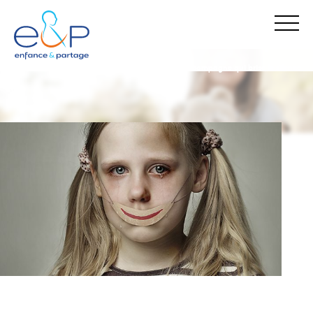
enfance & partage
nos actualités
« ça va » : la campagne qui brise le silence
Stop Maltraitance - Stop Conflit
0 800 05 1234
Allo Parents Bébé
0 800 00 3456