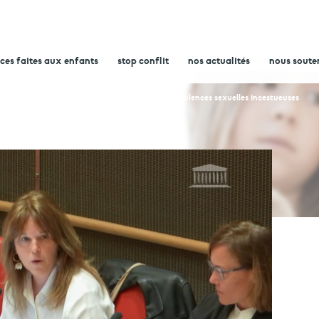
nces faites aux enfants
stop conflit
nos actualités
nous soute
 & partage à la commission d’enquête sur les violences sexuelles incestueuses