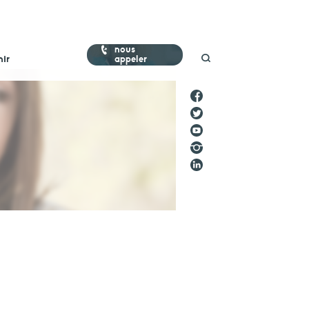
nous
nir
appeler
Stop Maltraitance - Stop Conflit
0 800 05 1234
Allo Parents Bébé
0 800 00 3456
faire un don
votre aide est précieuse et indispensable