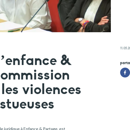
11.05.
d’enfance &
parta
 commission
les violences
estueuses
le juridique à Enfance & Partage, est