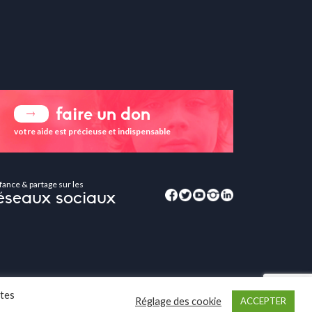
faire un don
votre aide est précieuse et indispensable
fance & partage sur les
éseaux sociaux
ites
Réglage des cookie
ACCEPTER