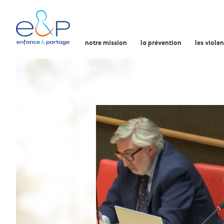
notre mission
la prévention
les viole
enfance & partage
nos actualités
intervention d’enfance