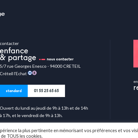
contacter
nous contacter
5/7 rue Georges Enesco - 94000 CRETEIL
Créteil l’Echat
en
r
standard
01 55 25 65 65
Ouvert du lundi au jeudi de 9h à 13h et de 14h
à 17h, et le vendredi de 9h à 13h.
expérience la plus pertinente en mémorisant vos préférences et vos vis
n de TOUS les cookies.