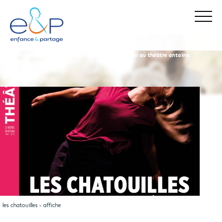
enfance & partage
nos actualités
les chatouilles – une pièce à découvrir le 24 mai au théâtre antoine.
Stop Maltraitance - Stop Conflit
0 800 05 1234
Allo Parents Bébé
0 800 00 3456
les chatouilles - affiche