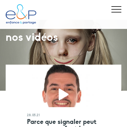
nos vidéos
Stop Maltraitance - Stop Conflit
0 800 05 1234
Allo Parents Bébé
0 800 00 3456
28.05.21
Parce que signaler peut