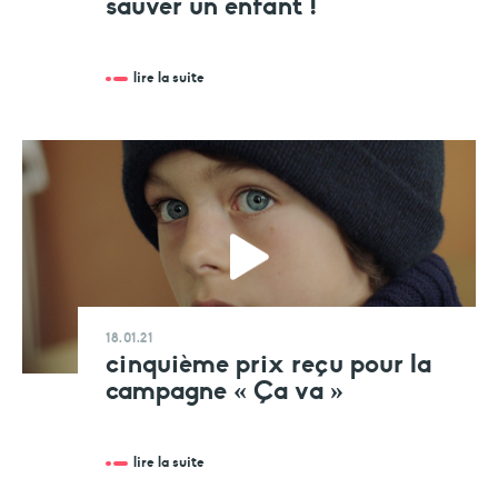
sauver un enfant !
faire un don
votre aide est précieuse et indispensable
lire la suite
18.01.21
cinquième prix reçu pour la
campagne « Ça va »
lire la suite