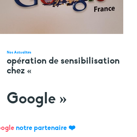
faire un don
votre aide est précieuse et indispensable
Nos Actualités
opération de sensibilisation
chez «
Google »
ogle
notre partenaire
❤️