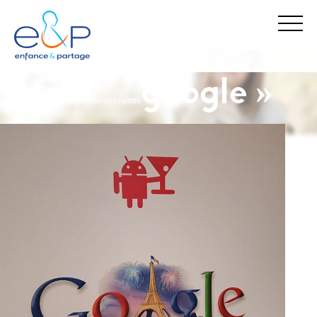
opération de sensibilisation chez «
google »
enfance & partage
nos actualités
Stop Maltraitance - Stop Conflit
0 800 05 1234
Allo Parents Bébé
0 800 00 3456