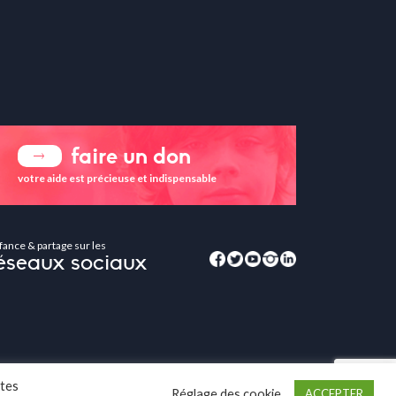
faire un don
votre aide est précieuse et indispensable
fance & partage sur les
éseaux sociaux
ites
Réglage des cookie
ACCEPTER