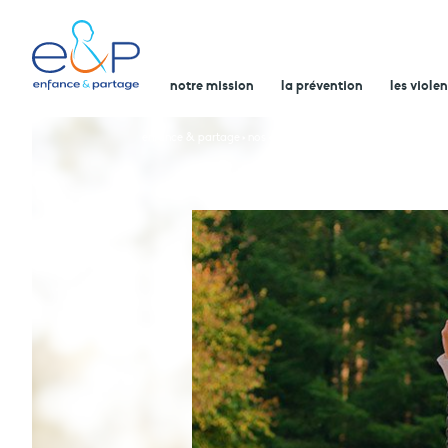
notre mission
la prévention
les viole
enfance & partage
nos actualités
paris met en place son