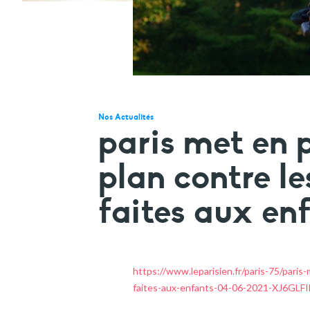
Nos Actualités
paris met en 
plan contre le
faites aux enf
https://www.leparisien.fr/paris-75/paris
faites-aux-enfants-04-06-2021-XJ6G