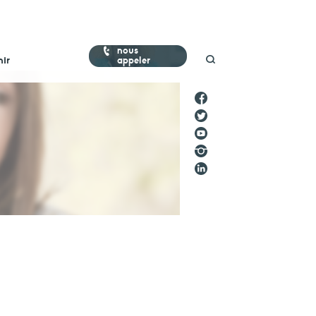
nous
nir
appeler
Stop Maltraitance - Stop Conflit
0 800 05 1234
Allo Parents Bébé
0 800 00 3456
faire un don
votre aide est précieuse et indispensable