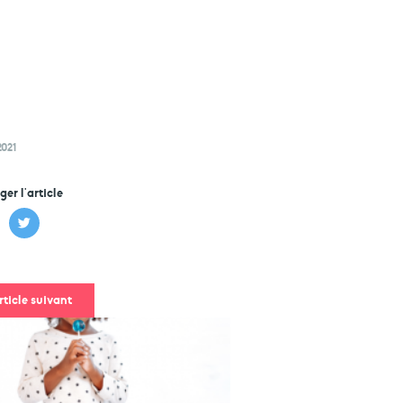
2021
ger l'article
rticle suivant