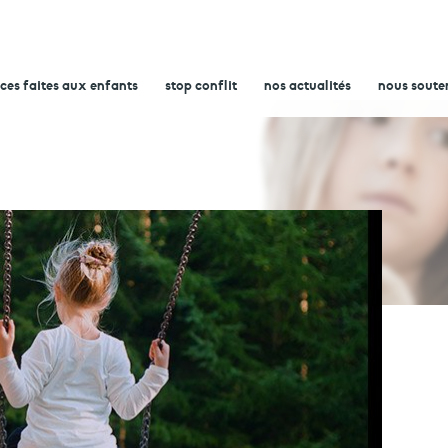
nces faites aux enfants
stop conflit
nos actualités
nous soute
 plan contre les violences faites aux enfants .