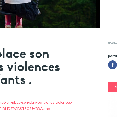
07.06.
place son
parta
s violences
ants .
a
-met-en-place-son-plan-contre-les-violences-
LFIEIBHD7PCBST3C7JVRBA.php