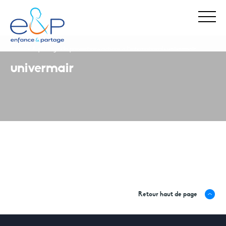
enfance & partage
la prévention
actions à l’international
univermair
univermair
Stop Maltraitance - Stop Conflit
0 800 05 1234
Allo Parents Bébé
Retour haut de page
0 800 00 3456