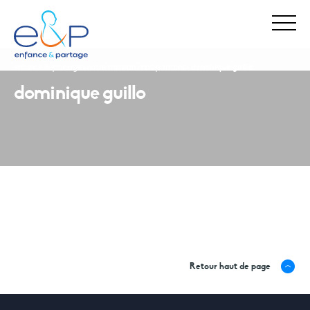
enfance & partage
notre mission
nos parrains
dominique guillo
dominique guillo
Stop Maltraitance - Stop Conflit
0 800 05 1234
Allo Parents Bébé
Retour haut de page
0 800 00 3456