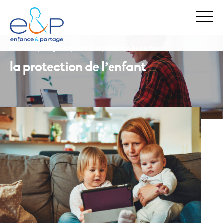
enfance & partage
stop conflit
la protection de l’enfant
la protection de l’enfant
Stop Maltraitance - Stop Conflit
0 800 05 1234
Allo Parents Bébé
0 800 00 3456