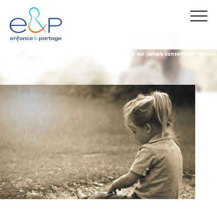
enfance & partage
nos actualités
viol d’enfant : changeons la loi car un enfant n’est jamais consentant signons
cette pétition
Stop Maltraitance - Stop Conflit
0 800 05 1234
Allo Parents Bébé
0 800 00 3456