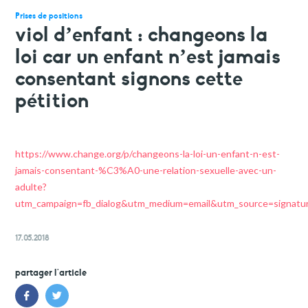
faire un don
Prises de positions
votre aide est précieuse et indispensable
viol d’enfant : changeons la
loi car un enfant n’est jamais
consentant signons cette
pétition
https://www.change.org/p/changeons-la-loi-un-enfant-n-est-
jamais-consentant-%C3%A0-une-relation-sexuelle-avec-un-
adulte?
utm_campaign=fb_dialog&utm_medium=email&utm_source=signat
17.05.2018
partager l'article