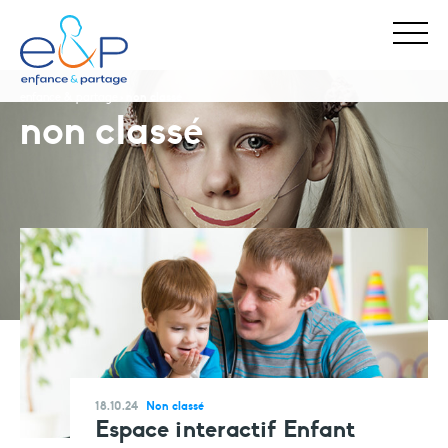
enfance & partage
non classé
non classé
Stop Maltraitance - Stop Conflit
0 800 05 1234
Allo Parents Bébé
0 800 00 3456
18.10.24
Non classé
Espace interactif Enfant