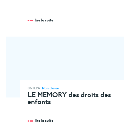
faire un don
votre aide est précieuse et indispensable
lire la suite
06.11.24
Non classé
LE MEMORY des droits des
enfants
lire la suite