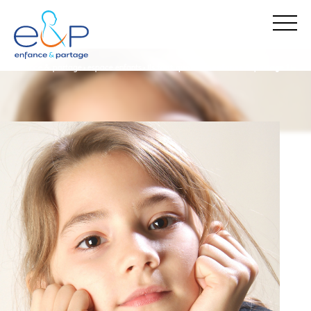
enfance & partage
espace enfants
ils font quoi chez enfance & partage ?
Stop Maltraitance - Stop Conflit
0 800 05 1234
Allo Parents Bébé
0 800 00 3456